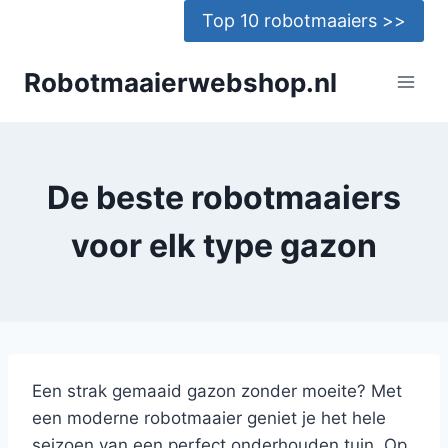
Doorgaan
Top 10 robotmaaiers >>
naar
inhoud
Robotmaaierwebshop.nl
De beste robotmaaiers
voor elk type gazon
Een strak gemaaid gazon zonder moeite? Met
een moderne robotmaaier geniet je het hele
seizoen van een perfect onderhouden tuin. Op