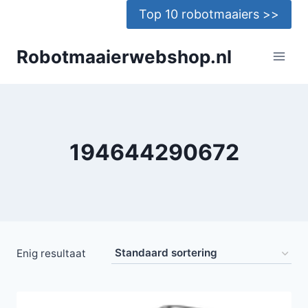
Doorgaan
Top 10 robotmaaiers >>
naar
inhoud
Robotmaaierwebshop.nl
194644290672
Enig resultaat