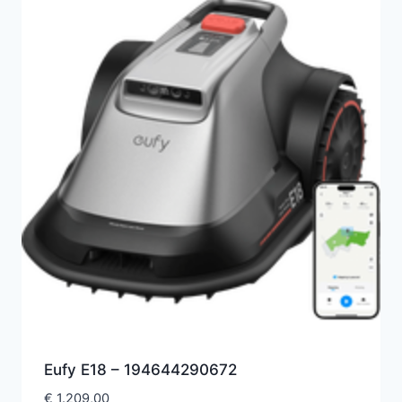
Eufy E18 – 194644290672
€
1.209,00