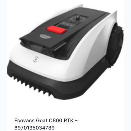
Ecovacs Goat O800 RTK –
6970135034789