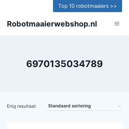
Doorgaan
Top 10 robotmaaiers >>
naar
inhoud
Robotmaaierwebshop.nl
6970135034789
Enig resultaat