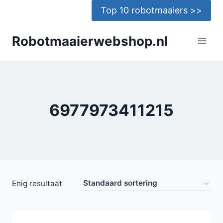
Doorgaan
Top 10 robotmaaiers >>
naar
inhoud
Robotmaaierwebshop.nl
6977973411215
Enig resultaat