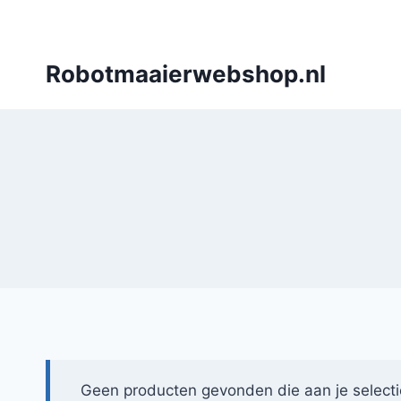
Doorgaan
naar
inhoud
Robotmaaierwebshop.nl
Geen producten gevonden die aan je selecti