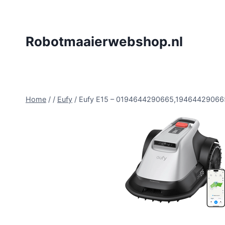
Doorgaan
naar
inhoud
Robotmaaierwebshop.nl
Home
/
/
Eufy
/
Eufy E15 – 0194644290665,19464429066