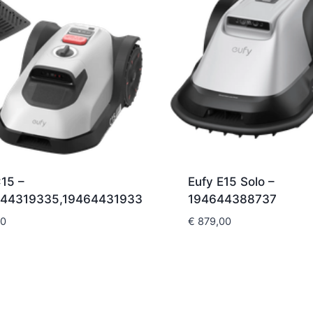
C15 –
Eufy E15 Solo –
44319335,194644319335
194644388737
00
€
879,00