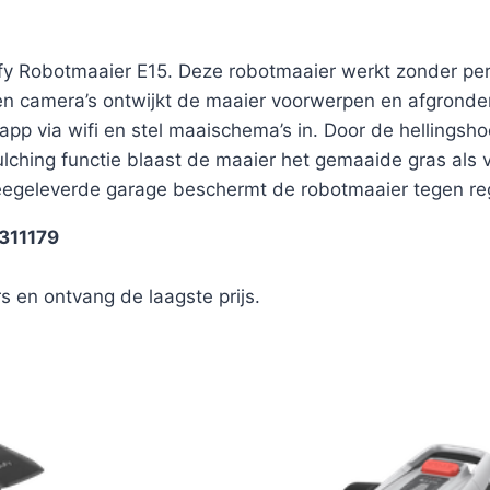
y Robotmaaier E15. Deze robotmaaier werkt zonder perim
 camera’s ontwijkt de maaier voorwerpen en afgronden i
pp via wifi en stel maaischema’s in. Door de hellings
ching functie blaast de maaier het gemaaide gras als vo
eegeleverde garage beschermt de robotmaaier tegen re
311179
s en ontvang de laagste prijs.