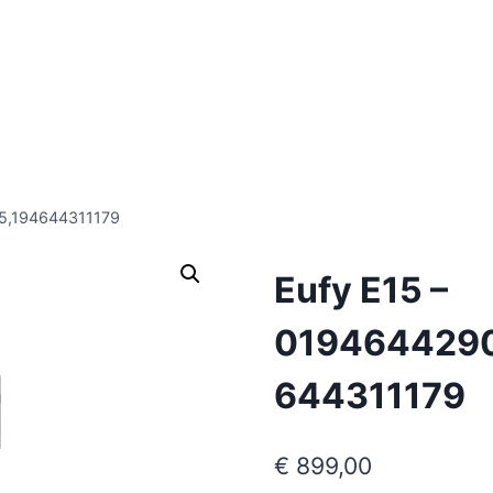
5,194644311179
Eufy E15 –
0194644290
644311179
€
899,00