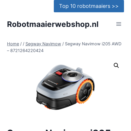
Doorgaan
Top 10 robotmaaiers >>
naar
inhoud
Robotmaaierwebshop.nl
Home
/
/
Segway Navimow
/
Segway Navimow i205 AWD
– 8721264220424